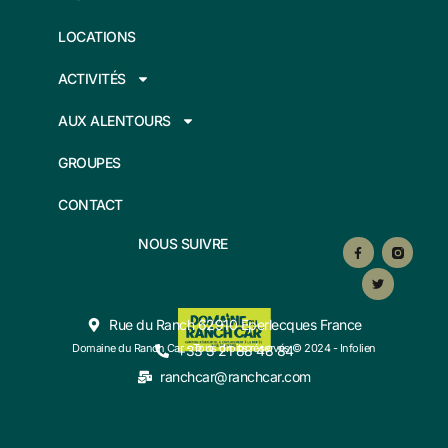
LOCATIONS
ACTIVITÉS
AUX ALENTOURS
GROUPES
CONTACT
F
T
NOUS SUIVRE
a
w
c
i
e
t
b
t
o
e
o
r
Rue du Ranch 62910 Eperlecques France
k
-
Domaine du Ranch Car - Tous droits réservés
© 2024 - Infolien
+33 3 21 88 48 84
f
ranchcar@ranchcar.com