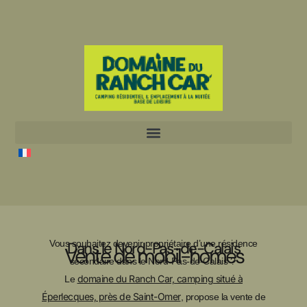
Aller
au
contenu
Vous souhaitez devenir propriétaire d’une résidence
Dans le Nord-Pas-de-Calais
Vente de mobil-homes
secondaire dans le Nord-Pas-de-Calais ?
domaine du Ranch Car, camping situé à
Le
Éperlecques, près de Saint-Omer
, propose la vente de