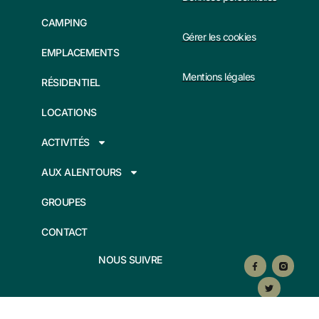
CAMPING
Gérer les cookies
EMPLACEMENTS
Mentions légales
RÉSIDENTIEL
LOCATIONS
ACTIVITÉS
AUX ALENTOURS
GROUPES
CONTACT
F
T
NOUS SUIVRE
a
w
c
i
e
t
b
t
o
e
o
r
Rue du Ranch 62910 Eperlecques France
k